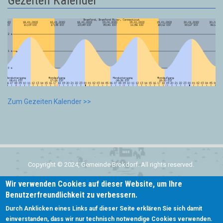
Gezeiten Kalender
Zum Gezeiten Kalender >>
Copyright © 2024, Gemeinde Brokdorf. All rights reserved.
Wir verwenden Cookies auf dieser Website, um Ihre
Home
Benutzerfreundlichkeit zu verbessern.
Subfooter
Kontakt
Durch Anklicken eines Links auf dieser Seite erklären Sie sich damit
menu
einverstanden, dass wir nur technisch notwendige Cookies verwenden.