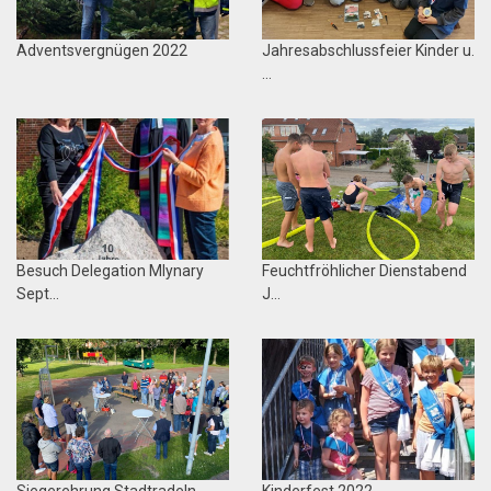
Adventsvergnügen 2022
Jahresabschlussfeier Kinder u.
…
Besuch Delegation Mlynary
Feuchtfröhlicher Dienstabend
Sept…
J…
Siegerehrung Stadtradeln
Kinderfest 2022