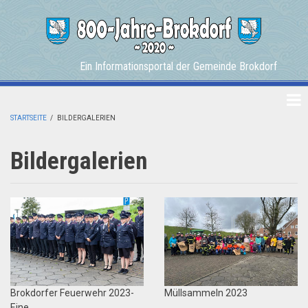
Skip
to
main
content
Ein Informationsportal der Gemeinde Brokdorf
STARTSEITE
/
BILDERGALERIEN
BREADCRUMB
Bildergalerien
Brokdorfer Feuerwehr 2023-
Müllsammeln 2023
Eine…