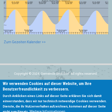
Zum Gezeiten Kalender >>
Copyright © 2024, Gemeinde Brokdorf. All rights reserved.
Wir verwenden Cookies auf dieser Website, um Ihre
Home
Benutzerfreundlichkeit zu verbessern.
Subfooter
Kontakt
Durch Anklicken eines Links auf dieser Seite erklären Sie sich damit
menu
einverstanden, dass wir nur technisch notwendige Cookies verwenden.
Login
Dienste, die ihr Nutzerverhalten aufzeichnen, kommen auf dieser Seite
Datenschutz
Weitere Informationen
nicht zum Einsatz.