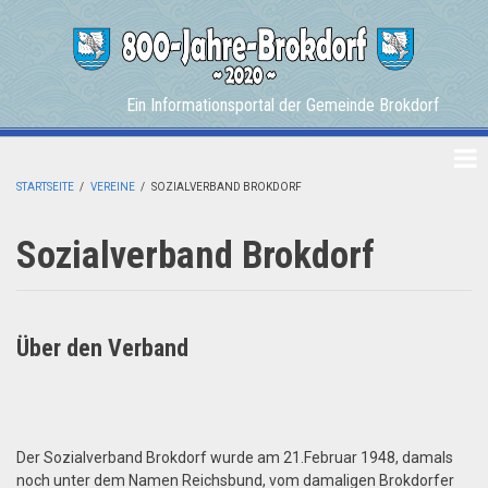
Skip
to
main
content
Ein Informationsportal der Gemeinde Brokdorf
STARTSEITE
/
VEREINE
/
SOZIALVERBAND BROKDORF
BREADCRUMB
Sozialverband Brokdorf
Über den Verband
Der Sozialverband Brokdorf wurde am 21.Februar 1948, damals
noch unter dem Namen Reichsbund, vom damaligen Brokdorfer