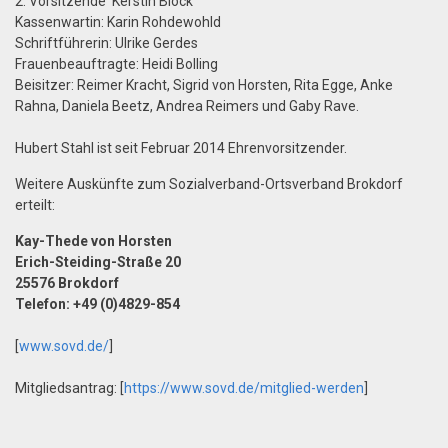
2. Vorsitzende Kerstin Block
Kassenwartin: Karin Rohdewohld
Schriftführerin: Ulrike Gerdes
Frauenbeauftragte: Heidi Bolling
Beisitzer: Reimer Kracht, Sigrid von Horsten, Rita Egge, Anke
Rahna, Daniela Beetz, Andrea Reimers und Gaby Rave.
Hubert Stahl ist seit Februar 2014 Ehrenvorsitzender.
Weitere Auskünfte zum Sozialverband-Ortsverband Brokdorf
erteilt:
Kay-Thede von Horsten
Erich-Steiding-Straße 20
25576 Brokdorf
Telefon: +49 (0)4829-854
[
www.sovd.de/
]
Mitgliedsantrag: [
https://www.sovd.de/mitglied-werden
]