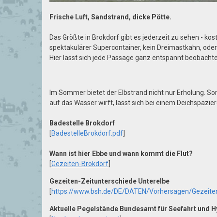
Frische Luft, Sandstrand, dicke Pötte.
Das Größte in Brokdorf gibt es jederzeit zu sehen - kos
spektakulärer Supercontainer, kein Dreimastkahn, ode
Hier lässt sich jede Passage ganz entspannt beobachte
Im Sommer bietet der Elbstrand nicht nur Erholung. So
auf das Wasser wirft, lässt sich bei einem Deichspaz
Badestelle Brokdorf
[
BadestelleBrokdorf.pdf
]
Wann ist hier Ebbe und wann kommt die Flut?
[
Gezeiten-Brokdorf
]
Gezeiten-Zeitunterschiede Unterelbe
[
https://www.bsh.de/DE/DATEN/Vorhersagen/Gezeite
Aktuelle Pegelstände Bundesamt für Seefahrt und 