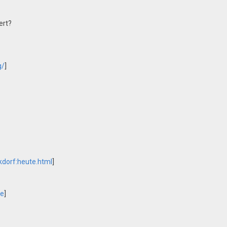
ert?
g/
]
dorf:heute.html
]
be
]