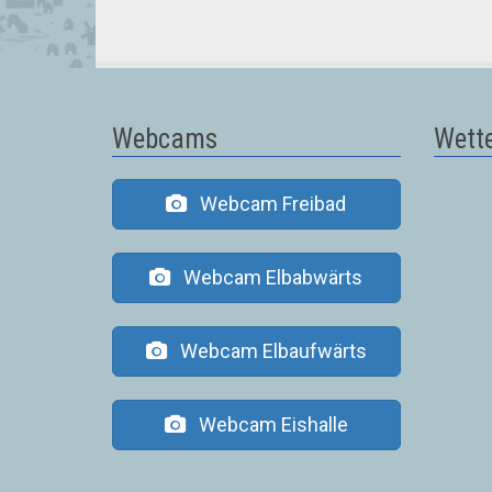
Webcams
Wette
Webcam Freibad
Webcam Elbabwärts
Webcam Elbaufwärts
Webcam Eishalle