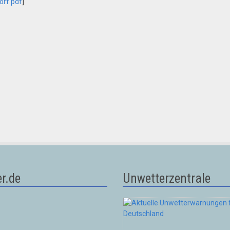
orf.pdf
]
r.de
Unwetterzentrale