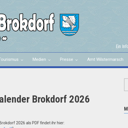
Ein In
Tourismus
Medien
Presse
Amt Wilstermarsch
alender Brokdorf 2026
M
okdorf 2026 als PDF findet ihr hier: