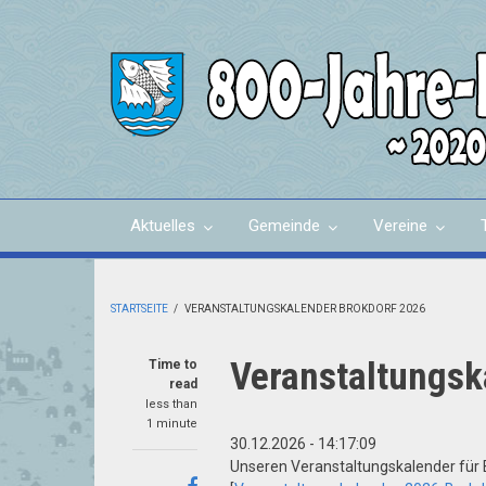
Skip
to
main
content
Aktuelles
Gemeinde
Vereine
STARTSEITE
/
VERANSTALTUNGSKALENDER BROKDORF 2026
BREADCRUMB
Veranstaltungsk
Time to
read
less than
1 minute
30.12.2026 - 14:17:09
Unseren Veranstaltungskalender für Br
Share