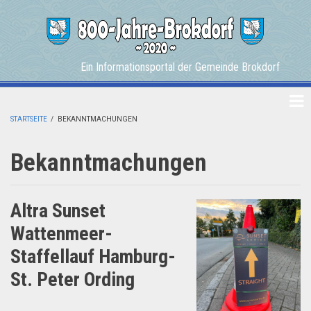
Skip
to
main
content
Ein Informationsportal der Gemeinde Brokdorf
STARTSEITE
/
BEKANNTMACHUNGEN
BREADCRUMB
Bekanntmachungen
Altra Sunset
Wattenmeer-
Staffellauf Hamburg-
St. Peter Ording