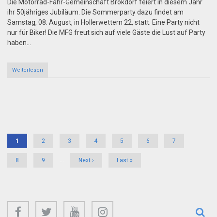
Die Motorrad-Fahr-Gemeinschaft Brokdorf feiert in diesem Jahr
ihr 50jähriges Jubiläum. Die Sommerparty dazu findet am
Samstag, 08. August, in Hollerwettern 22, statt. Eine Party nicht
nur für Biker! Die MFG freut sich auf viele Gäste die Lust auf Party
haben...
Weiterlesen
about
50
Jahre
MFG
Brokdorf
Pagination
Aktuelle
1
Page
2
Page
3
Page
4
Page
5
Page
6
Page
7
Seite
Page
8
Page
9
…
Nächste
Next ›
Letzte
Last »
Seite
Seite
facebook
twitter
youtube
instagram