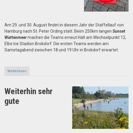
Am 29. und 30. August findet in diesem Jahr der Staffellauf von
Hamburg nach St. Peter Ording statt. Beim 250km langen
Sunset
Wattenmeer
machen die Teams erneut Halt am Wechselpunkt 12,
Elbe Ice Stadion Brokdorf. Die ersten Teams werden am
Samstagabend zwischen 18 und 19 Uhr in Brokdorf erwartet.
Weiterlesen
about
Altra
Sunset
Wattenmeer-
Weiterhin sehr
Staffellauf
Hamburg-
gute
St.
Peter
Ording