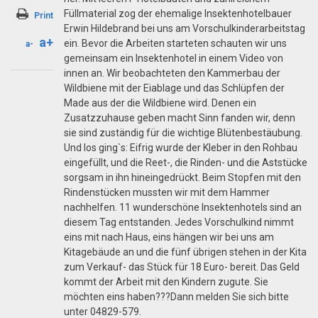
email
Füllmaterial zog der ehemalige Insektenhotelbauer
Print
Erwin Hildebrand bei uns am Vorschulkinderarbeitstag
a+
ein. Bevor die Arbeiten starteten schauten wir uns
a-
gemeinsam ein Insektenhotel in einem Video von
innen an. Wir beobachteten den Kammerbau der
Wildbiene mit der Eiablage und das Schlüpfen der
Made aus der die Wildbiene wird. Denen ein
Zusatzzuhause geben macht Sinn fanden wir, denn
sie sind zuständig für die wichtige Blütenbestäubung.
Und los ging`s: Eifrig wurde der Kleber in den Rohbau
eingefüllt, und die Reet-, die Rinden- und die Aststücke
sorgsam in ihn hineingedrückt. Beim Stopfen mit den
Rindenstücken mussten wir mit dem Hammer
nachhelfen. 11 wunderschöne Insektenhotels sind an
diesem Tag entstanden. Jedes Vorschulkind nimmt
eins mit nach Haus, eins hängen wir bei uns am
Kitagebäude an und die fünf übrigen stehen in der Kita
zum Verkauf- das Stück für 18 Euro- bereit. Das Geld
kommt der Arbeit mit den Kindern zugute. Sie
möchten eins haben???Dann melden Sie sich bitte
unter 04829-579.