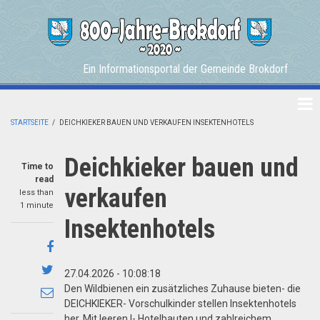
Skip
to
main
content
Ein Informationsportal der Gemeinde Brokdorf
STARTSEITE
/
DEICHKIEKER BAUEN UND VERKAUFEN INSEKTENHOTELS
BREADCRUMB
Deichkieker bauen und
Time to
read
verkaufen
less than
1 minute
Insektenhotels
Share
on
Share
27.04.2026 - 10:08:18
Facebook
on
Den Wildbienen ein zusätzliches Zuhause bieten- die
Share
DEICHKIEKER- Vorschulkinder stellen Insektenhotels
Twitter
through
her. Mit leeren I- Hotelbauten und zahlreichem