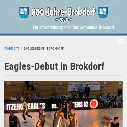
Skip
to
main
content
Ein Informationsportal der Gemeinde Brokdorf
STARTSEITE
/
EAGLES-DEBUT IN BROKDORF
BREADCRUMB
Eagles-Debut in Brokdorf