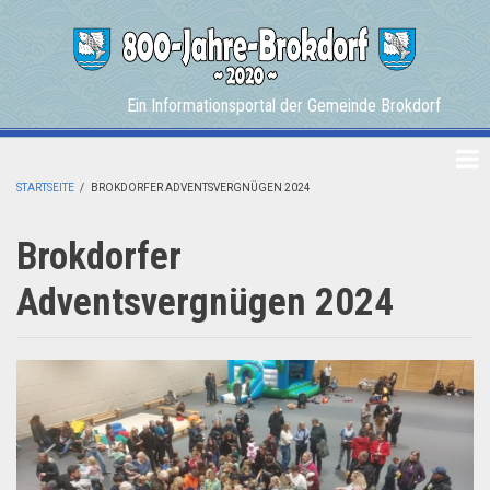
Skip
to
main
content
Ein Informationsportal der Gemeinde Brokdorf
STARTSEITE
/
BROKDORFER ADVENTSVERGNÜGEN 2024
BREADCRUMB
Brokdorfer
Adventsvergnügen 2024