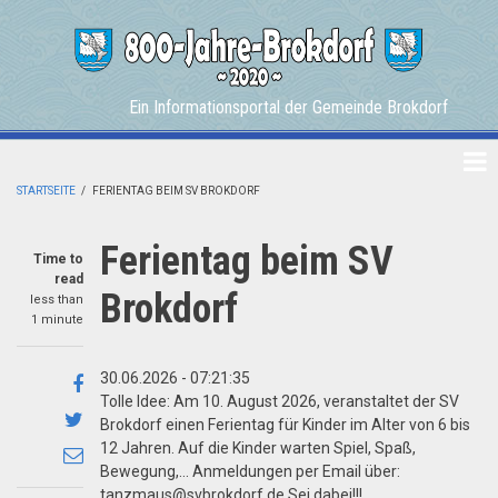
Skip
to
main
content
Ein Informationsportal der Gemeinde Brokdorf
STARTSEITE
/
FERIENTAG BEIM SV BROKDORF
BREADCRUMB
Ferientag beim SV
Time to
read
Brokdorf
less than
1 minute
30.06.2026 - 07:21:35
Share
Tolle Idee: Am 10. August 2026, veranstaltet der SV
on
Share
Brokdorf einen Ferientag für Kinder im Alter von 6 bis
Facebook
on
12 Jahren. Auf die Kinder warten Spiel, Spaß,
Share
Bewegung,... Anmeldungen per Email über:
Twitter
through
tanzmaus@svbrokdorf.de Sei dabei!!!