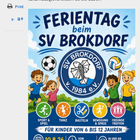
email
Print
a+
a-