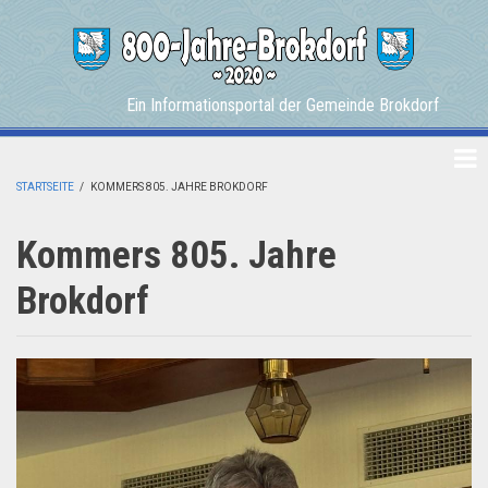
Skip
to
main
content
Ein Informationsportal der Gemeinde Brokdorf
STARTSEITE
/
KOMMERS 805. JAHRE BROKDORF
BREADCRUMB
Kommers 805. Jahre
Brokdorf